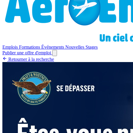
Emplois
Formations
Événements
Nouvelles
Stages
Publier une offre d'emploi
Retourner à la recherche