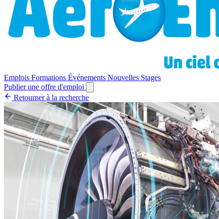
Emplois
Formations
Événements
Nouvelles
Stages
Publier une offre d'emploi
Retourner à la recherche