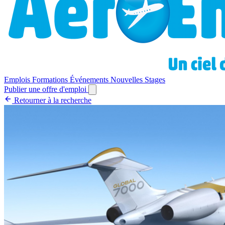
Emplois
Formations
Événements
Nouvelles
Stages
Publier une offre d'emploi
Retourner à la recherche