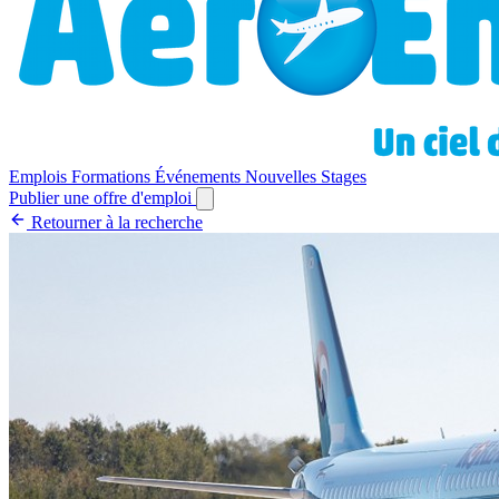
Emplois
Formations
Événements
Nouvelles
Stages
Publier une offre d'emploi
Retourner à la recherche