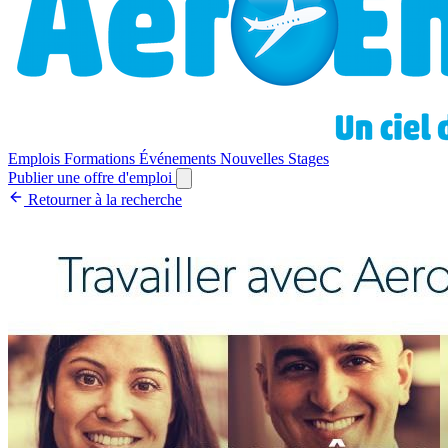
Emplois
Formations
Événements
Nouvelles
Stages
Publier une offre d'emploi
Retourner à la recherche