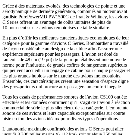
Grâce à des matériaux évolués, des technologies de pointe et une
aérodynamique de dernière génération, combinés au moteur avant-
gardiste PurePowerMD PW1500G de Pratt & Whitney, les avions
C Series offrent un avantage de coûts unitaires de plus de
10 pour cent sur les avions remotorisés de taille similaire.
En plus d’offrir les meilleures caractéristiques économiques de leur
catégorie pour la gamme d’avions C Series, Bombardier a travaillé
de façon considérable au design de la cabine afin d’assurer une
expérience supérieure pour les passagers. L’avion est doté de
fauteuils de 48 cm (19 po) de largeur qui établissent une nouvelle
norme pour l’industrie, de grands coffres de rangement supérieurs
qui peuvent accueillir un bagage de cabine pour chaque passager et
les plus grands hublots sur le marché des avions monocouloirs.
Ensemble, ces caractéristiques créent une sensation d’espace digne
des gros-porteurs qui procure aux passagers un confort inégalé.
Tous les essais de performances sonores de l’avion CS100 ont été
effectués et les données confirment qu’il s’agit de l’avion à réaction
commercial de série le plus silencieux de sa catégorie. L’empreinte
sonore de ces avions et leurs capacités exceptionnelles sur courte
piste en font les avions idéaux pour divers types d’opérations.
L’autonomie maximale confirmée des avions C Series peut aller
jusqu’à 3 300 milles marins (6 112 km), soit quelque 350 milles