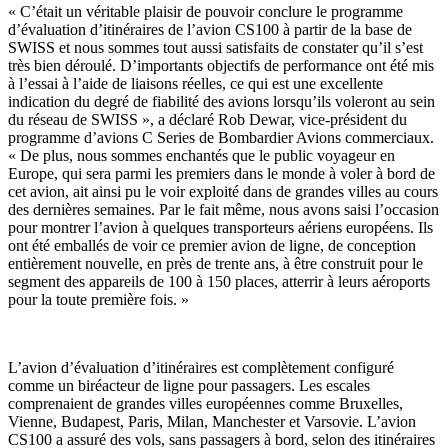
« C’était un véritable plaisir de pouvoir conclure le programme
d’évaluation d’itinéraires de l’avion CS100 à partir de la base de
SWISS et nous sommes tout aussi satisfaits de constater qu’il s’est
très bien déroulé. D’importants objectifs de performance ont été mis
à l’essai à l’aide de liaisons réelles, ce qui est une excellente
indication du degré de fiabilité des avions lorsqu’ils voleront au sein
du réseau de SWISS », a déclaré Rob Dewar, vice-président du
programme d’avions C Series de Bombardier Avions commerciaux.
« De plus, nous sommes enchantés que le public voyageur en
Europe, qui sera parmi les premiers dans le monde à voler à bord de
cet avion, ait ainsi pu le voir exploité dans de grandes villes au cours
des dernières semaines. Par le fait même, nous avons saisi l’occasion
pour montrer l’avion à quelques transporteurs aériens européens. Ils
ont été emballés de voir ce premier avion de ligne, de conception
entièrement nouvelle, en près de trente ans, à être construit pour le
segment des appareils de 100 à 150 places, atterrir à leurs aéroports
pour la toute première fois. »
L’avion d’évaluation d’itinéraires est complètement configuré
comme un biréacteur de ligne pour passagers. Les escales
comprenaient de grandes villes européennes comme Bruxelles,
Vienne, Budapest, Paris, Milan, Manchester et Varsovie. L’avion
CS100 a assuré des vols, sans passagers à bord, selon des itinéraires