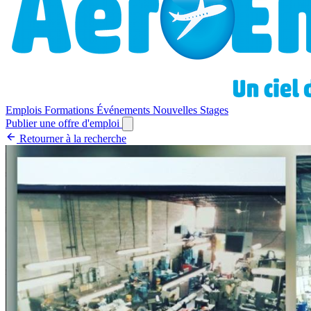
Emplois
Formations
Événements
Nouvelles
Stages
Publier une offre d'emploi
Retourner à la recherche