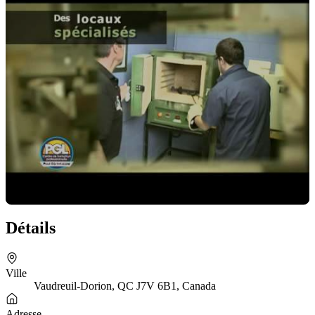
Détails
Cliquez pour charger la vidéo
Ville
Vaudreuil-Dorion, QC J7V 6B1, Canada
Adresse