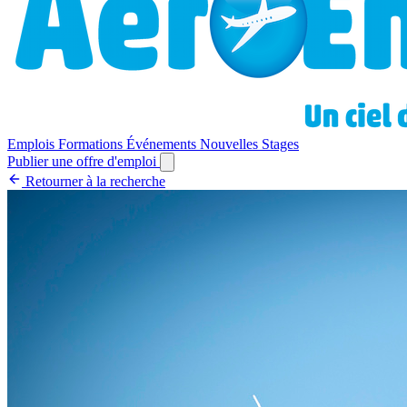
Emplois
Formations
Événements
Nouvelles
Stages
Publier une offre d'emploi
Retourner à la recherche