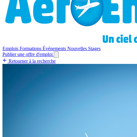
Emplois
Formations
Événements
Nouvelles
Stages
Publier une offre d'emploi
Retourner à la recherche