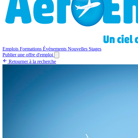
Emplois
Formations
Événements
Nouvelles
Stages
Publier une offre d'emploi
Retourner à la recherche