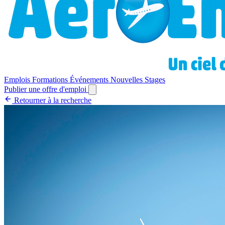
Emplois
Formations
Événements
Nouvelles
Stages
Publier une offre d'emploi
Retourner à la recherche