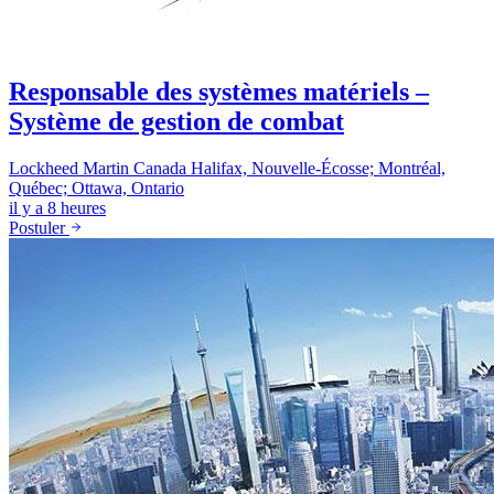
Responsable des systèmes matériels –
Système de gestion de combat
Lockheed Martin Canada
Halifax, Nouvelle-Écosse; Montréal,
Québec; Ottawa, Ontario
il y a 8 heures
Postuler