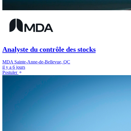
Analyste du contrôle des stocks
MDA
Sainte-Anne-de-Bellevue, QC
il y a 6 jours
Postuler