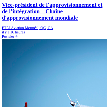
Vice-président de l'approvisionnement et
de l'intégration – Chaîne
d'approvisionnement mondiale
FTAI Aviation
Montréal, QC, CA
il y a 16 heures
Postuler