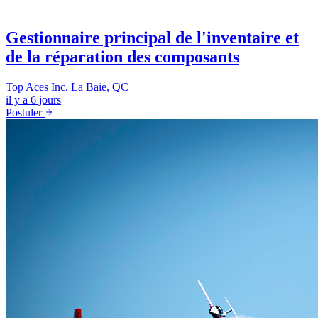
Gestionnaire principal de l'inventaire et
de la réparation des composants
Top Aces Inc.
La Baie, QC
il y a 6 jours
Postuler