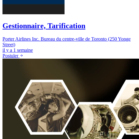
Gestionnaire, Tarification
Porter Airlines Inc.
Bureau du centre-ville de Toronto (250 Yonge
Street)
il y a 1 semaine
Postuler