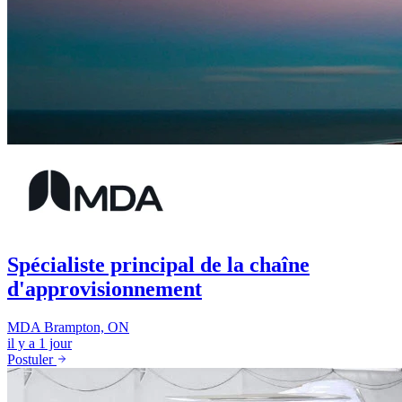
Spécialiste principal de la chaîne
d'approvisionnement
MDA
Brampton, ON
il y a 1 jour
Postuler