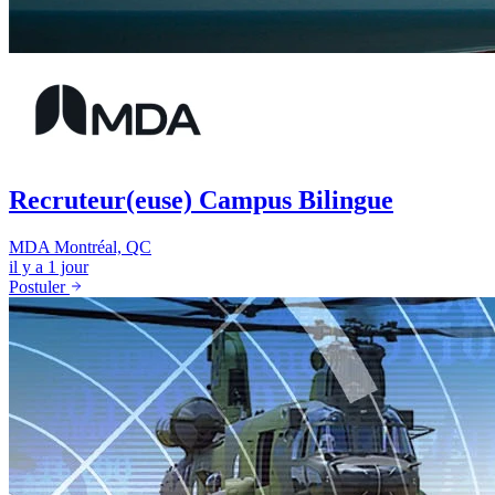
Recruteur(euse) Campus Bilingue
MDA
Montréal, QC
il y a 1 jour
Postuler