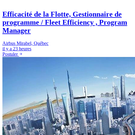
Efficacité de la Flotte, Gestionnaire de
programme / Fleet Efficiency , Program
Manager
Airbus
Mirabel, Québec
il y a 23 heures
Postuler