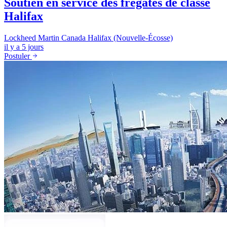
Soutien en service des frégates de classe
Halifax
Lockheed Martin Canada
Halifax (Nouvelle-Écosse)
il y a 5 jours
Postuler