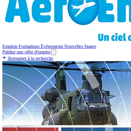
Emplois
Formations
Événements
Nouvelles
Stages
Publier une offre d'emploi
Retourner à la recherche