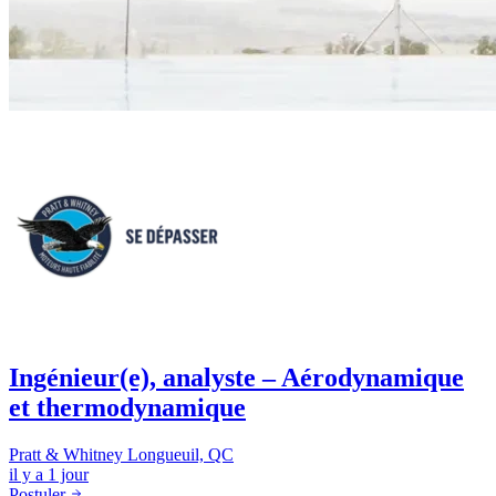
Ingénieur(e), analyste – Aérodynamique
et thermodynamique
Pratt & Whitney
Longueuil, QC
il y a 1 jour
Postuler