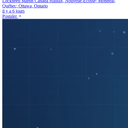
Lockheed Martin Canada
Halifax, Nouvelle-Écosse; Montréal,
Québec; Ottawa, Ontario
il y a 6 jours
Postuler