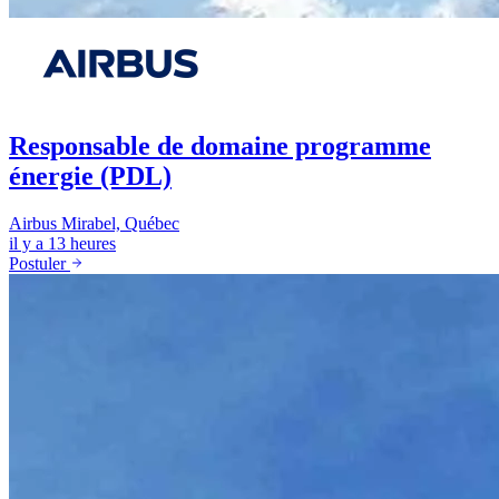
Responsable de domaine programme
énergie (PDL)
Airbus
Mirabel, Québec
il y a 13 heures
Postuler