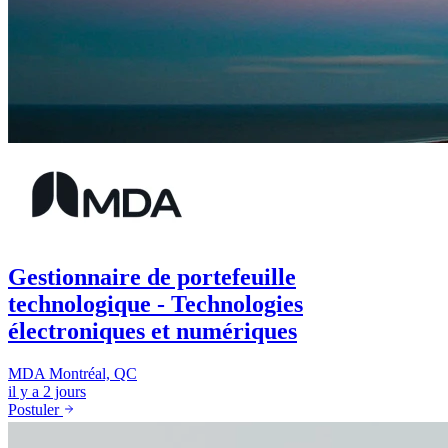
Gestionnaire de portefeuille
technologique - Technologies
électroniques et numériques
MDA
Montréal, QC
il y a 2 jours
Postuler