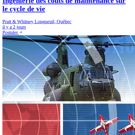
Ingénierie des coûts de maintenance sur
le cycle de vie
Pratt & Whitney
Longueuil, Québec
il y a 2 jours
Postuler