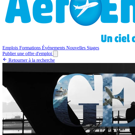
Emplois
Formations
Événements
Nouvelles
Stages
Publier une offre d'emploi
Retourner à la recherche