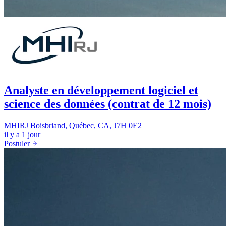
Analyste en développement logiciel et
science des données (contrat de 12 mois)
MHIRJ
Boisbriand, Québec, CA, J7H 0E2
il y a 1 jour
Postuler