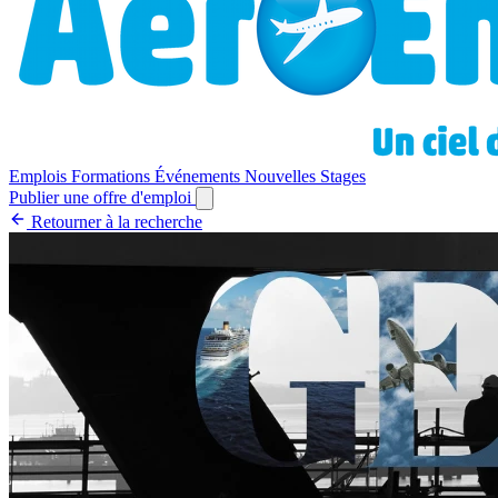
Emplois
Formations
Événements
Nouvelles
Stages
Publier une offre d'emploi
Retourner à la recherche