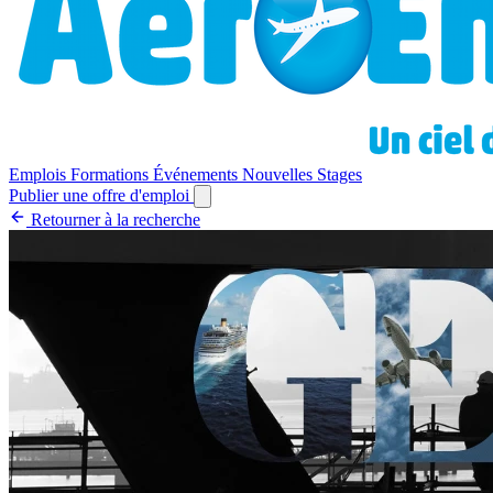
Emplois
Formations
Événements
Nouvelles
Stages
Publier une offre d'emploi
Retourner à la recherche