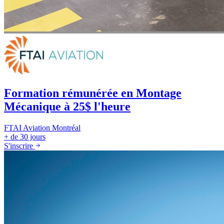
Formation rémunérée en Montage
Mécanique à 25$ l'heure
FTAI Aviation
Montréal
+ de 30 jours
S'inscrire