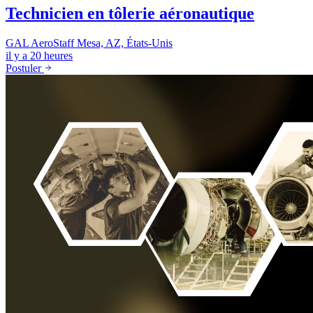
Technicien en tôlerie aéronautique
GAL AeroStaff
Mesa, AZ, États-Unis
il y a 20 heures
Postuler