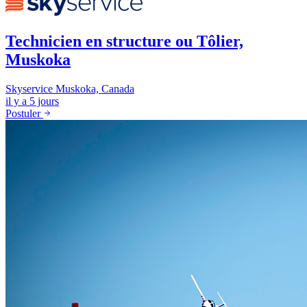
Technicien en structure ou Tôlier,
Muskoka
Skyservice
Muskoka, Canada
il y a 5 jours
Postuler