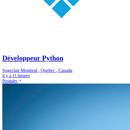
Développeur Python
Sogeclair
Montreal , Quebec , Canada
il y a 11 heures
Postuler