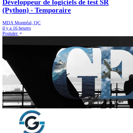
Développeur de logiciels de test SR
(Python) - Temporaire
MDA
Montréal, QC
il y a 16 heures
Postuler