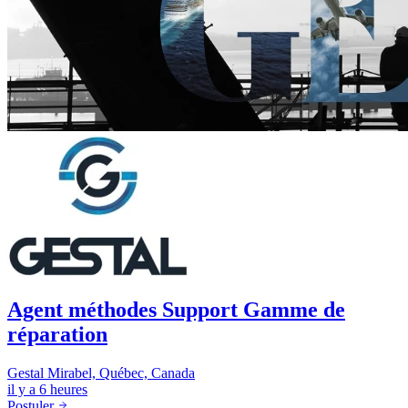
Agent méthodes Support Gamme de
réparation
Gestal
Mirabel, Québec, Canada
il y a 6 heures
Postuler