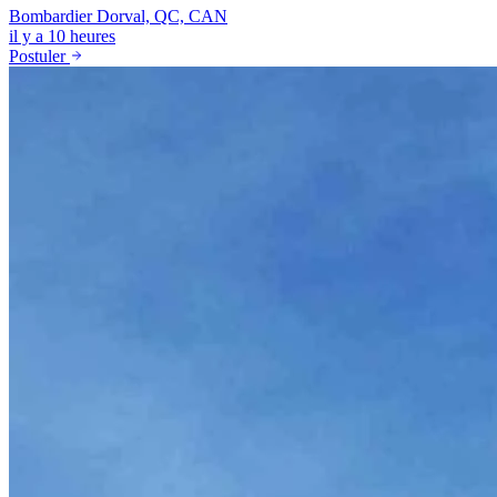
Bombardier
Dorval, QC, CAN
il y a 10 heures
Postuler