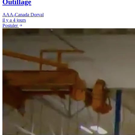
Outillage
AAA-Canada
Dorval
il y a 4 jours
Postuler